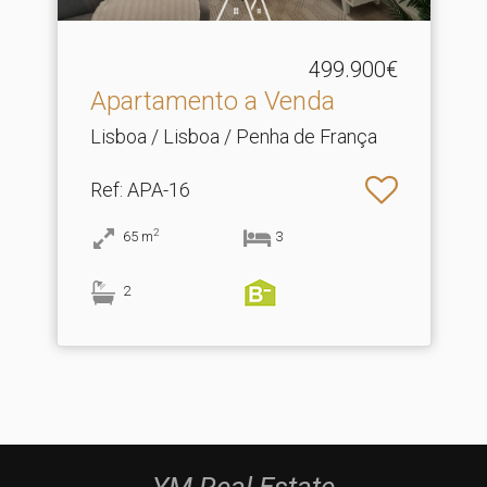
499.900€
Apartamento a Venda
Lisboa / Lisboa / Penha de França
Ref
: APA-16
2
65
m
3
2