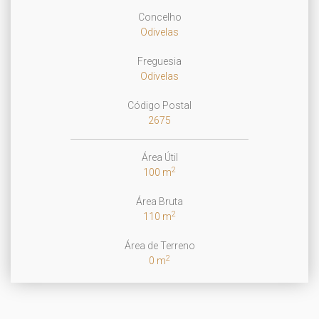
Concelho
Odivelas
Freguesia
Odivelas
Código Postal
2675
Área Útil
2
100 m
Área Bruta
2
110 m
Área de Terreno
2
0 m