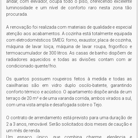
andar, com elevador, ocupa todo o piso, oferecendo excelente 
luminosidade e um nível de conforto raro nesta zona tão 
procurada.

A renovação foi realizada com materiais de qualidade e especial 
atenção aos acabamentos. A cozinha está totalmente equipada 
com eletrodomésticos SMEG: forno, exaustor, placa de cozinha, 
máquina de lavar loiça, máquina de lavar roupa, frigorífico e 
termoacumulador de 300 litros. As casas de banho dispõem de 
radiadores aquecidos e todas as divisões contam com ar 
condicionado quente/frio.

Os quartos possuem roupeiros feitos à medida e todas as 
caixilharias são em vidro duplo oscilo-batente, garantindo 
conforto térmico e acústico. O apartamento dispõe ainda de um 
terraço de 20 m² e de uma varanda corrida, ambos virados a sul, 
com uma vista ampla e desafogada sobre o Tejo.

O contrato de arrendamento está previsto para uma duração de 
2 a 3 anos, renovável. Serão solicitados dois meses de caução e 
um mês de renda.

Um espaço único, que combina charme, elegância e 