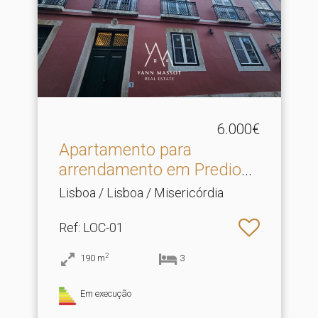
6.000€
Apartamento para
arrendamento em Predio
Renovado T3 + 1, em .​..
Lisboa / Lisboa / Misericórdia
Ref
: LOC-01
2
190
m
3
Em execução